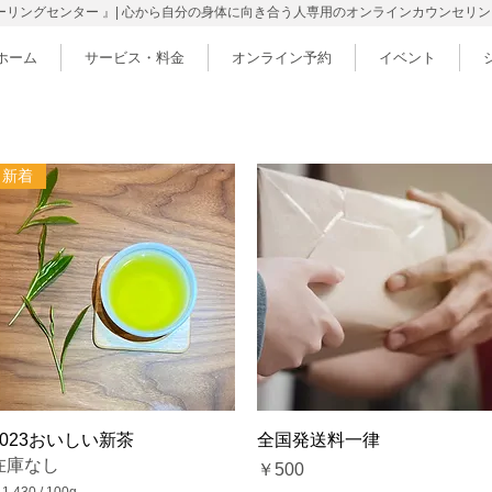
ヒーリングセンター 』| 心から自分の身体に向き合う人専用のオンラインカウンセリ
ホーム
サービス・料金
オンライン予約
イベント
新着
クイックビュー
クイックビュー
2023おいしい新茶
全国発送料一律
在庫なし
価格
￥500
1,430
/
100g