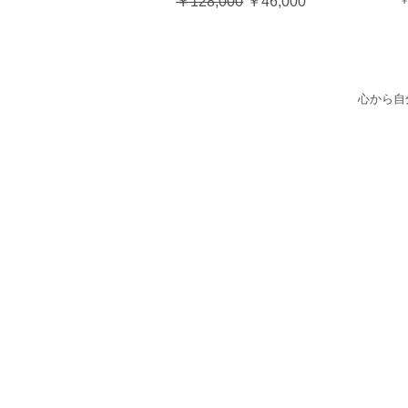
通常価格
セール価格
￥128,000
￥46,000
1
,
4
3
0
心から自
1
0
0
g