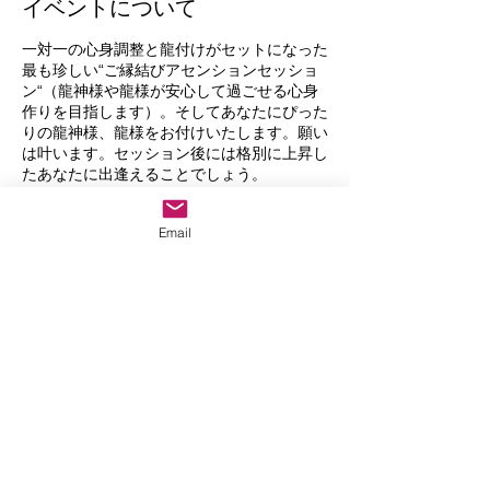
イベントについて
一対一の心身調整と龍付けがセットになった
最も珍しい“ご縁結びアセンションセッショ
ン“（龍神様や龍様が安心して過ごせる心身
作りを目指します）。そしてあなたにぴった
りの龍神様、龍様をお付けいたします。願い
は叶います。セッション後には格別に上昇し
たあなたに出逢えることでしょう。
心身調整は４つの中からご希望のコースをお
選びいただけます。
Email
［４つの］コース
①松果体活性化
②龍整体
③過去世リーディング
④デトックス・解毒
このイベントをシェア
龍付け師：瀬織津アイ
体の細胞や素粒子と会話する自然療法 治療
家×目に見えないエネルギーと会話するイタ
コ。強力なエネルギーを最大限活用し、今ま
で打破できなかった部分にアプローチ。体の