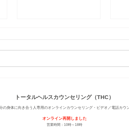
【お支払いのご注意】
「お
繊細
ょう
トータルヘルスカウンセリング（THC）
分の身体に向き合う人専用のオンラインカウンセリング・ビデオ／電話カウ
オンライン
再
開
​しました
営業時間：10時～18時